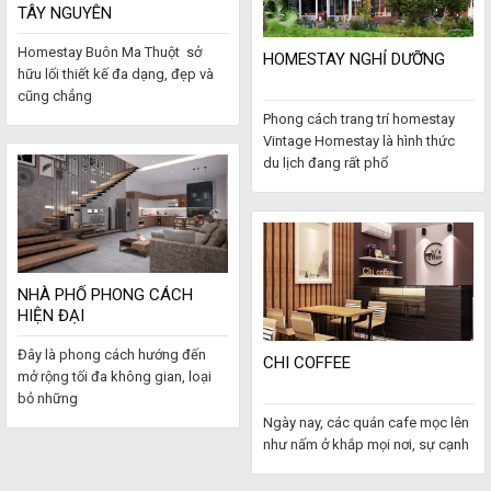
TÂY NGUYÊN
Homestay Buôn Ma Thuột sở
HOMESTAY NGHỈ DƯỠNG
hữu lối thiết kế đa dạng, đẹp và
cũng chẳng
Phong cách trang trí homestay
Vintage Homestay là hình thức
du lịch đang rất phổ
NHÀ PHỐ PHONG CÁCH
HIỆN ĐẠI
Đây là phong cách hướng đến
CHI COFFEE
mở rộng tối đa không gian, loại
bỏ những
Ngày nay, các quán cafe mọc lên
như nấm ở khắp mọi nơi, sự cạnh