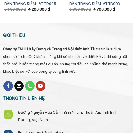
BÀN TRANG ĐIỂM . AT-TD005
BÀN TRANG ĐIỂM. AT-TD003
Giá
Giá
Giá
Giá
5.500.000
₫
4.200.000
₫
6.300.000
₫
4.700.000
₫
gốc
hiện
gốc
hiện
là:
tại
là:
tại
5.500.000 ₫.
là:
6.300.000 ₫.
là:
0 ₫.
4.200.000 ₫.
4.700.000
GIỚI THIỆU
Công ty TNHH Xây Dựng và Trang trí Nội thất Anh Tài
tự tin là sự lựa
chọn số 1 cho Quý khách hàng khi có nhu cầu về thiết kế và thi công nội
thất. Mỗi bước trong một dự án, chúng tôi đều có những thế mạnh riêng,
khác biệt so với các công ty cùng lĩnh vực..
THÔNG TIN LIÊN HỆ
Đường Nguyễn Hữu Cảnh, Bình Nhâm, Thuận An, Tỉnh Bình
Dương, Việt Nam.
Email: support@anhtai.vn