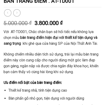
BÀN TRANG ĐIỂM . AT-TD001
Giá
Giá
5.000.000
₫
3.800.000
₫
gốc
hiện
Với AT-TD001, Chắc chắn bạn sẽ hối tiếc nếu không lựa
là:
tại
chọn mẫu
bàn trang điểm hiện đại với thiết kế tiện dụng và
5.000.000 ₫.
là:
sang trọng
khi ghé qua cửa hàng SP của Nội Thất Anh Tài.
3.800.000 ₫.
Không chiếm nhiều diện tích sử dụng, trái lại mẫu bàn trang
điểm này còn cung cấp cho người dùng một góc làm đẹp
gọn gàng, ngăn nắp và được chia ngăn đây khoa học, khiến
bạn cảm thấy vô cùng hài lòng khi sử dụng.
Ưu điểm nổi bật của bàn trang điểm:
Thiết kế trang nhã, tính tiện dụng cao
Bàn phấn gỗ nhỏ gọn, tiện dụng với người dùng