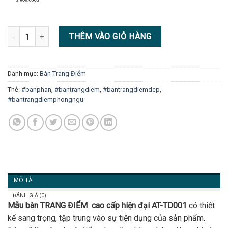
BÀN TRANG ĐIỂM . AT-TD001 số lượng
THÊM VÀO GIỎ HÀNG
Danh mục:
Bàn Trang Điểm
Thẻ:
#banphan
,
#bantrangdiem
,
#bantrangdiemdep
,
#bantrangdiemphongngu
MÔ TẢ
ĐÁNH GIÁ (0)
Mẫu bàn TRANG ĐIỂM cao cấp hiện đại AT-TD001
có thiết
kế sang trọng, tập trung vào sự tiện dụng của sản phẩm.